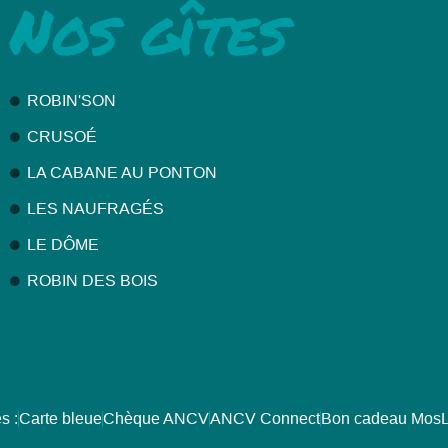
Nos gîtes
ROBIN'SON
CRUSOÉ
LA CABANE AU PONTON
au des cookies
LES NAUFRAGÉS
LE DÔME
ROBIN DES BOIS
s :
Carte bleue
Chèque ANCV
ANCV Connect
Bon cadeau Mos