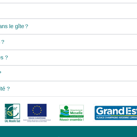
ns le gîte ?
 ?
es ?
?
ité ?