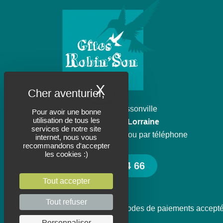
X
Masquer le bande
Domaine de Haussonville
Pour avoir une bonne
utilisation de tous les
57830 Foulcrey / Lorraine
services de notre site
Contactez-nous par email ou par téléphone
internet, nous vous
recommandons d'accepter
les cookies :)
06 85 57 44 66
Tout accepter
Tout refuser
Modes de paiements accepté
Personnaliser