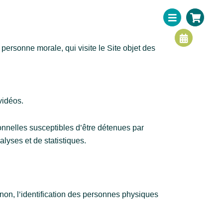
B
C
S
a
a
h
r
l
o
s
e
p
n
p
personne morale, qui visite le Site objet des
d
i
a
n
r
g
-
-
a
c
vidéos.
l
a
t
r
t
nnelles susceptibles d’être détenues par
alyses et de statistiques.
non, l’identification des personnes physiques