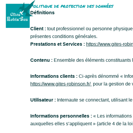
Aller
Panneau de gestion des cookies
Politique de protection des données
au
Définitions
contenu
Client :
tout professionnel ou personne physique c
présentes conditions générales.
Prestations et Services :
https://www.gites-robi
Contenu :
Ensemble des éléments constituants l’
Informations clients :
Ci-après dénommé « Inform
https://www.gites-robinson.fr/
pour la gestion de v
Utilisateur :
Internaute se connectant, utilisant 
Informations personnelles :
« Les informations 
auxquelles elles s’appliquent » (article 4 de la lo