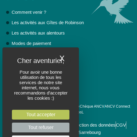
Comment venir ?
Les activités aux Gîtes de Robinson
Les activités aux alentours
Modes de paiement
FAQ
X
Masquer le bandeau 
Politique d'annulation
Pour avoir une bonne
utilisation de tous les
VOIR LES DISPONIBILITÉS
services de notre site
internet, nous vous
recommandons d'accepter
les cookies :)
Modes de paiements acceptés :
Carte bleue
Chèque ANCV
ANCV Connect
Bon cadeau MosL
Tout accepter
Mentions légales
Politique de protection des données
CGV
Tout refuser
Création CITY COM Sarrebourg