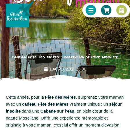
B
S
C
Aller
Panneau de gestion des cookies
a
h
a
au
r
o
l
contenu
s
p
e
p
n
i
d
n
a
g
r
-
-
c
a
cadeau fête des mères : offrez un séjour insolite
a
l
r
t
t
19/05/2022
13:06
Cette année, pour la
Fête des Mères
, surprenez votre maman
avec un
cadeau Fête des Mères
vraiment unique : un
séjour
insolite
dans une
Cabane sur l’eau
, en plein cœur de la
nature Mosellane. Offrir une expérience mémorable et
originale à votre maman, c’est lui offrir un moment d’évasion